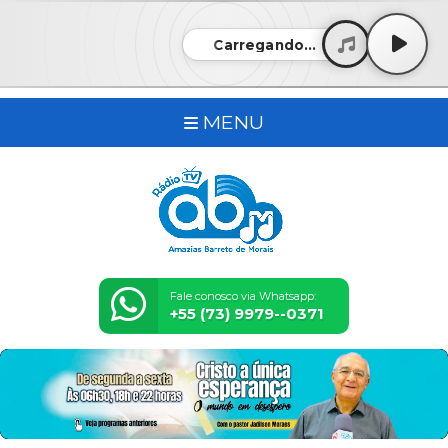
Carregando...
MENU
Fale conosco via Whatsapp:
+55 (73) 9979--0371